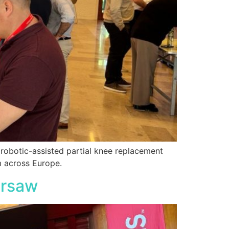
n robotic-assisted partial knee replacement
m across Europe.
arsaw