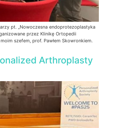
ekarzy pt. „Nowoczesna endoprotezoplastyka
ganizowane przez Klinikę Ortopedii
 z moim szefem, prof. Pawłem Skowronkiem.
sonalized Arthroplasty