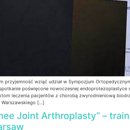
łem przyjemność wziąć udział w Sympozjum Ortopedycznym 
 spotkanie poświęcone nowoczesnej endoprotezoplastyce
ektom leczenia pacjentów z chorobą zwyrodnieniową biodr
cji Warszawskiego […]
e Joint Arthroplasty” – train
arsaw