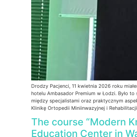
Drodzy Pacjenci, 11 kwietnia 2026 roku mia
hotelu Ambasador Premium w Łodzi. Było to
między specjalistami oraz praktycznym asp
Klinikę Ortopedii Miniinwazyjnej i Rehabilita
The course “Modern Kne
Education Center in W