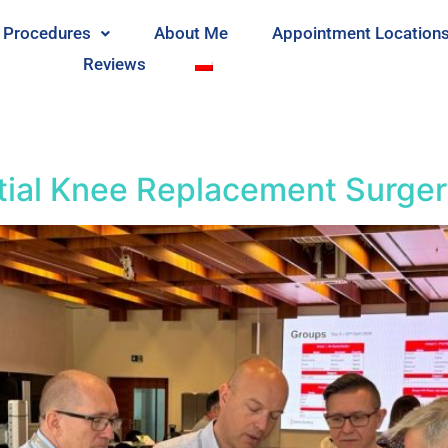
l Procedures
About Me
Appointment Location
Reviews
rtial Knee Replacement Surger