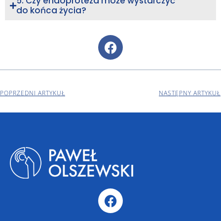
5. Czy endoproteza może wystarczyć
do końca życia?
POPRZEDNI ARTYKUŁ
NASTĘPNY ARTYKUŁ