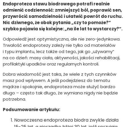
Endoproteza stawu biodrowego potrafi realnie
odmienić codzienność: zmniejszyć ból, poprawić sen,
przywrócić samodzielność i ułatwić powrót do ruchu.
Nic dziwnego, że obok pytania „czy to pomoże?”
szybko pojawia się kolejne: „na ile lat to wystarczy?”.
Odpowiedź jest optymistyczna, ale nie zero-jedynkowa.
Trwałość endoprotezy zależy nie tylko od materiałów
i typu implantu, lecz także od tego, jak go „używamy”
na co dzień: masy ciała, aktywności, jakości rehabilitacji,
profilaktyki upadków oraz regularnych kontroli.
Dobra wiadomość jest taka, że wiele z tych czynników
masz pod wpływem. A jeśli podejdziesz do tematu
mądrze i spokojnie, endoproteza może służyć bardzo
długo – często tak długo, że wymiana nigdy nie będzie
potrzebna.
Podsumowanie artykułu:
Nowoczesna endoproteza biodra zwykle działa
15-25 lat, a nierzadko bliżej 30 lat, jeśli sprzyjają