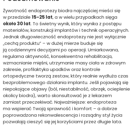
Żywotność endoprotezy biodra najczęściej mieści się
w przedziale
15-25 lat
, a w wielu przypadkach sięga
około 30 lat
. To świetny wynik, który wynika z postępu
materiałów, konstrukcji implantów i technik operacyjnych.
Jednak długowieczność endoprotezy nie jest wyłącznie
„cechą produktu” – w dużej mierze buduje się
ją codziennymi decyzjami po operacji. Umiarkowana,
regularna aktywność, konsekwentna rehabilitacja,
wzmacnianie mięśni, utrzymanie masy ciała w zdrowym
zakresie, profilaktyka upadków oraz kontrole
ortopedyczne tworzą zestaw, który realnie wydłuża czas
bezproblemowego działania implantu. Jeśli pojawiają się
niepokojące objawy (ból, niestabilność, obrzęk, ocieplenie
okolicy biodra), warto skonsultować je z lekarzem
zamiast przeczekiwać. Najważniejsze: endoproteza
ma wspierać Twoją sprawność i komfort – a dobrze
poprowadzona rekonwalescencja i rozsądny styl życia
pozwalają cieszyć się jej korzyściami przez długie lata.