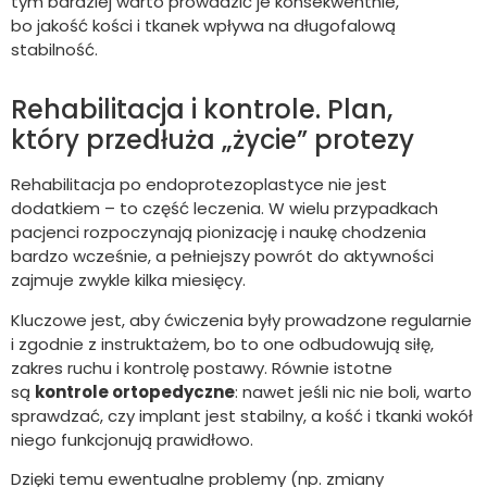
tym bardziej warto prowadzić je konsekwentnie,
bo jakość kości i tkanek wpływa na długofalową
stabilność.
Rehabilitacja i kontrole. Plan,
który przedłuża „życie” protezy
Rehabilitacja po endoprotezoplastyce nie jest
dodatkiem – to część leczenia. W wielu przypadkach
pacjenci rozpoczynają pionizację i naukę chodzenia
bardzo wcześnie, a pełniejszy powrót do aktywności
zajmuje zwykle kilka miesięcy.
Kluczowe jest, aby ćwiczenia były prowadzone regularnie
i zgodnie z instruktażem, bo to one odbudowują siłę,
zakres ruchu i kontrolę postawy. Równie istotne
są
kontrole ortopedyczne
: nawet jeśli nic nie boli, warto
sprawdzać, czy implant jest stabilny, a kość i tkanki wokół
niego funkcjonują prawidłowo.
Dzięki temu ewentualne problemy (np. zmiany