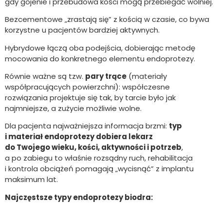
gdy gojenie i przebudowa kości mogą przebiegać wolniej.
Bezcementowe „zrastają się” z kością w czasie, co bywa
korzystne u pacjentów bardziej aktywnych.
Hybrydowe łączą oba podejścia, dobierając metodę
mocowania do konkretnego elementu endoprotezy.
Równie ważne są tzw.
pary trące
(materiały
współpracujących powierzchni): współczesne
rozwiązania projektuje się tak, by tarcie było jak
najmniejsze, a zużycie możliwie wolne.
Dla pacjenta najważniejsza informacja brzmi:
typ
i materiał endoprotezy dobiera lekarz
do Twojego wieku, kości, aktywności i potrzeb
,
a po zabiegu to właśnie rozsądny ruch, rehabilitacja
i kontrola obciążeń pomagają „wycisnąć” z implantu
maksimum lat.
Najczęstsze typy endoprotezy biodra: