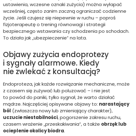
ustawienia, wczesne oznaki zużycia) można wyłapać
wcześniej, często zanim zaczną ograniczać codzienne
życie. Jeśli czujesz się niepewnie w ruchu – poproś
fizjoterapeutę o trening równowagi i strategii
bezpiecznego wstawania czy schodzenia po schodach.
To działa jak „ubezpieczenie” na lata.
Objawy zużycia endoprotezy
i sygnały alarmowe. Kiedy
nie zwlekać z konsultacją?
Endoproteza, jak każde rozwiązanie mechaniczne, może
z czasem się zużywać lub poluzować – i nie jest
to powód do paniki, tylko sygnał, że warto działać
mądrze. Najczęściej opisywane objawy to:
narastający
ból
(zwłaszcza nowy lub zmieniający charakter),
uczucie niestabilności
, pogorszenie zakresu ruchu,
czasem wrażenie „przeskakiwania”, a także
obrzęk lub
ocieplenie okolicy biodra
.