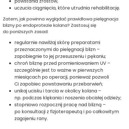
powstania zrostów,
uczucia ciągnięcia, które utrudnia rehabilitację.
Zatem, jak powinna wyglądać prawidłowa pielęgnacja
blizny po endoprotezie kolana? Zastosuj się
do poniższych zasad:
regularnie nawilżaj skórę preparatami
przeznaczonymi do pielęgnacji blizn –
zapobiegnie to jej przesuszeniu i pękaniu;
chroń bliznę przed promieniowaniem UV –
szczególnie jest to ważne w pierwszych
miesiącach po operacji, ponieważ pozwoli
Ci zapobiec powstawaniu przebarwień;
unikaj ucisku i tarcia w okolicy kolana –
np. podczas klękania i noszenia obcisłej odzieży;
stopniowo rozpocznij pracę nad blizną –
po konsultacji z fizjoterapeutą i po całkowitym
zagojeniu rany.