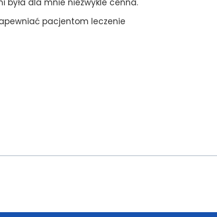
i była dla mnie niezwykle cenna.
 zapewniać pacjentom leczenie