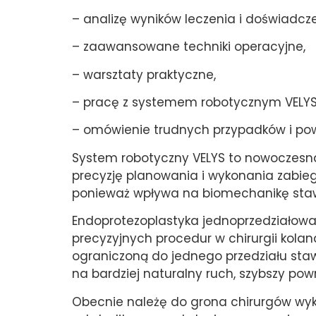
– analizę wyników leczenia i doświadcz
– zaawansowane techniki operacyjne,
– warsztaty praktyczne,
– pracę z systemem robotycznym VELYS
– omówienie trudnych przypadków i pow
System robotyczny VELYS to nowoczesna
precyzję planowania i wykonania zabie
ponieważ wpływa na biomechanikę stawu
Endoprotezoplastyka jednoprzedziałowa
precyzyjnych procedur w chirurgii kola
ograniczoną do jednego przedziału staw
na bardziej naturalny ruch, szybszy pow
Obecnie należę do grona chirurgów wyko