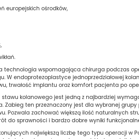
eń europejskich ośrodków,
,
ikłań.
 technologia wspomagająca chirurga podczas oper
gu. W endoprotezoplastyce jednoprzedziałowej kol
, trwałość implantu oraz komfort pacjenta po oper
 stawu kolanowego jest jedną z najbardziej wymaga
na. Zabieg ten przeznaczony jest dla wybranej grup
u. Pozwala zachować większą ilość naturalnych struk
rót do sprawności i bardzo dobre wyniki funkcjonaln
nujących największą liczbę tego typu operacji w P