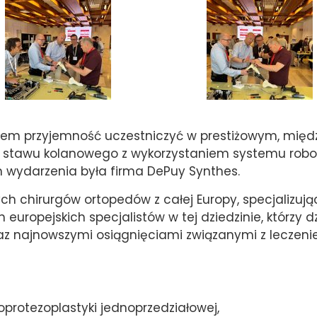
ałem przyjemność uczestniczyć w prestiżowym, mi
j stawu kolanowego z wykorzystaniem systemu robot
m wydarzenia była firma DePuy Synthes.
h chirurgów ortopedów z całej Europy, specjalizujący
europejskich specjalistów w tej dziedzinie, którzy 
raz najnowszymi osiągnięciami związanymi z leczen
protezoplastyki jednoprzedziałowej,