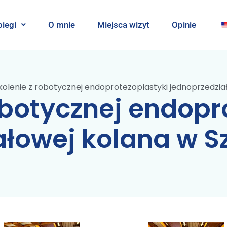
iegi
O mnie
Miejsca wizyt
Opinie
kolenie z robotycznej endoprotezoplastyki jednoprzedział
obotycznej endopr
łowej kolana w S