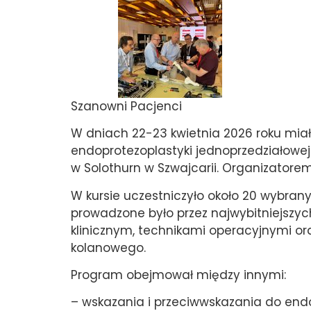
Szanowni Pacjenci
W dniach 22-23 kwietnia 2026 roku mi
endoprotezoplastyki jednoprzedziałowe
w Solothurn w Szwajcarii. Organizatore
W kursie uczestniczyło około 20 wybranyc
prowadzone było przez najwybitniejszych 
klinicznym, technikami operacyjnymi o
kolanowego.
Program obejmował między innymi:
– wskazania i przeciwwskazania do endo