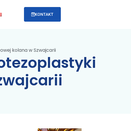
KONTAKT
owej kolana w Szwajcarii
otezoplastyki
zwajcarii