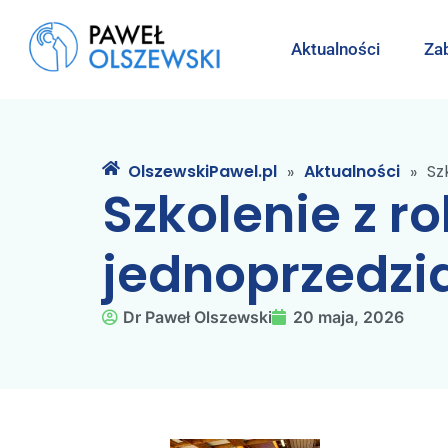
Aktualności
Zab
OlszewskiPawel.pl
Aktualności
Sz
»
»
Szkolenie z r
jednoprzedzia
Dr Paweł Olszewski
20 maja, 2026