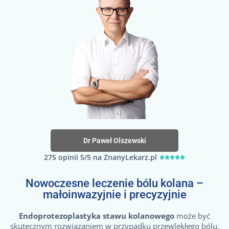
Dr Paweł Olszewski
275 opinii 5/5 na ZnanyLekarz.pl





Nowoczesne leczenie bólu kolana –
małoinwazyjnie i precyzyjnie
Endoprotezoplastyka stawu kolanowego
może być
skutecznym rozwiązaniem w przypadku przewlekłego bólu,