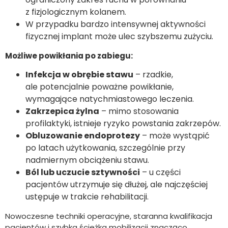
z fizjologicznym kolanem.
W przypadku bardzo intensywnej aktywności
fizycznej implant może ulec szybszemu zużyciu.
Możliwe powikłania po zabiegu:
Infekcja w obrębie stawu
– rzadkie,
ale potencjalnie poważne powikłanie,
wymagające natychmiastowego leczenia.
Zakrzepica żylna
– mimo stosowania
profilaktyki, istnieje ryzyko powstania zakrzepów.
Obluzowanie endoprotezy
– może wystąpić
po latach użytkowania, szczególnie przy
nadmiernym obciążeniu stawu.
Ból lub uczucie sztywności
– u części
pacjentów utrzymuje się dłużej, ale najczęściej
ustępuje w trakcie rehabilitacji.
Nowoczesne techniki operacyjne, staranna kwalifikacja
pacjentów i szybka ścieżka mobilizacji znacząco